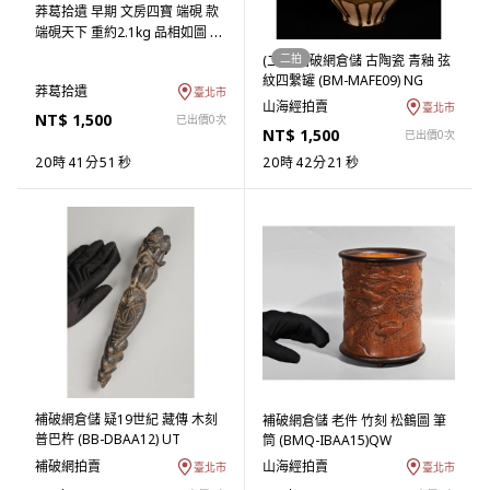
莽葛拾遺 早期 文房四寶 端硯 款
端硯天下 重約2.1kg 品相如圖 下
拍前請至現場查驗物件 (S-845)
二拍
(二拍)補破網倉儲 古陶瓷 青釉 弦
紋四繫罐 (BM-MAFE09) NG
莽葛拾遺
臺北市
山海經拍賣
臺北市
NT$ 1,500
已出價0次
NT$ 1,500
已出價0次
20時41分51秒
20時42分21秒
補破網倉儲 疑19世紀 藏傳 木刻
補破網倉儲 老件 竹刻 松鶴圖 筆
普巴杵 (BB-DBAA12) UT
筒 (BMQ-IBAA15)QW
補破網拍賣
山海經拍賣
臺北市
臺北市