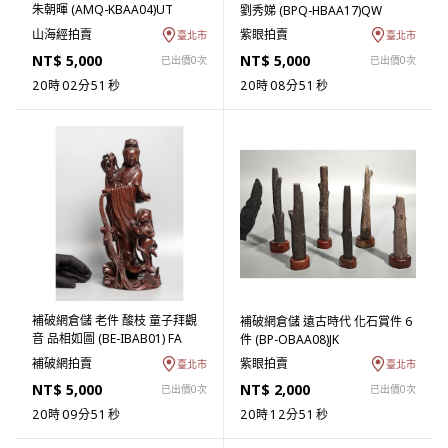
朱朝暉 (AMQ-KBAA04)UT
劉秀娣 (BPQ-HBAA17)QW
山海經拍賣
紫眼拍賣
臺北市
臺北市
NT$ 5,000
NT$ 5,000
已出價0次
已出價0次
20時02分50秒
20時08分50秒
補破網倉儲 老件 酸枝 童子拜觀
補破網倉儲 遠古時代 化石賞件 6
音 品相如圖 (BE-IBAB01) FA
件 (BP-OBAA08)JK
補破網拍賣
紫眼拍賣
臺北市
臺北市
NT$ 5,000
NT$ 2,000
已出價0次
已出價0次
20時09分50秒
20時12分50秒