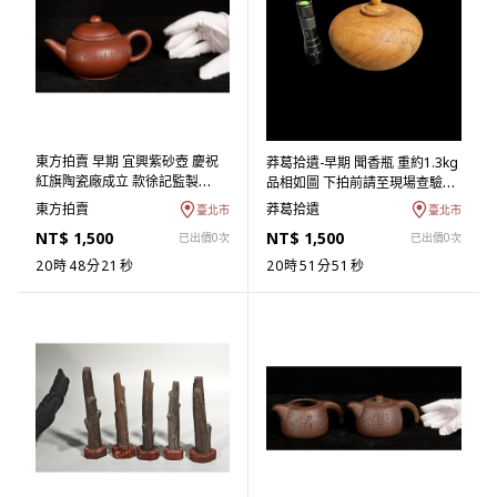
東方拍賣 早期 宜興紫砂壺 慶祝
莽葛拾遺-早期 聞香瓶 重約1.3kg
紅旗陶瓷廠成立 款徐記監製
品相如圖 下拍前請至現場查驗物
(AEQ-FBAA03)UT
件 (W1-630)
東方拍賣
莽葛拾遺
臺北市
臺北市
NT$ 1,500
NT$ 1,500
已出價0次
已出價0次
20時48分21秒
20時51分51秒