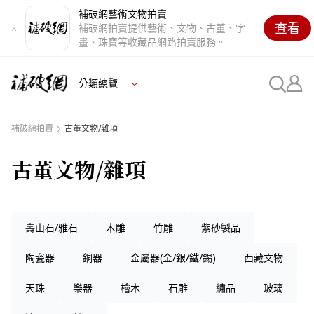
補破網藝術文物拍賣
查看
補破網拍賣提供藝術、文物、古董、字
畫、珠寶等收藏品網路拍賣服務。
分類總覽
補破網拍賣
古董文物/雜項
古董文物/雜項
壽山石/雅石
木雕
竹雕
紫砂製品
陶瓷器
銅器
金屬器(金/銀/鐵/錫)
西藏文物
天珠
樂器
檜木
石雕
繡品
玻璃