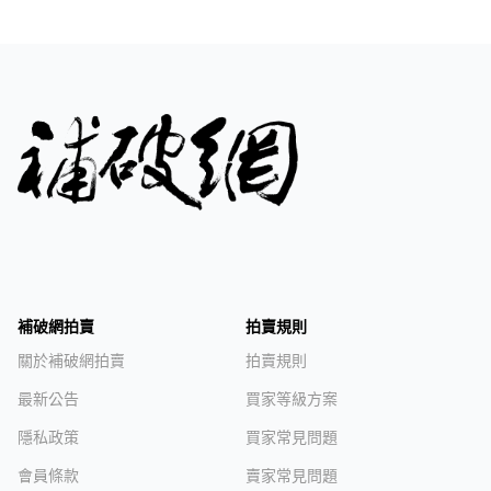
補破網拍賣
拍賣規則
關於補破網拍賣
拍賣規則
最新公告
買家等級方案
隱私政策
買家常見問題
會員條款
賣家常見問題