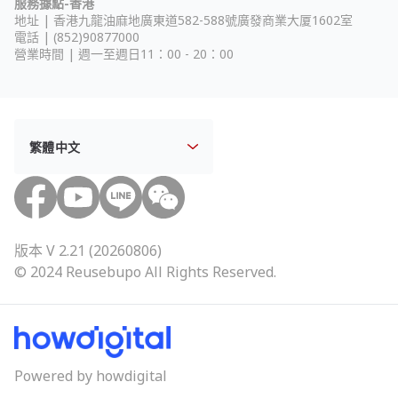
服務據點-香港
地址 |
香港九龍油麻地廣東道582-588號廣發商業大厦1602室
電話 | (852)90877000
營業時間 | 週一至週日11：00 - 20：00
版本 V 2.21 (20260806)
© 2024 Reusebupo All Rights Reserved.
Powered by howdigital