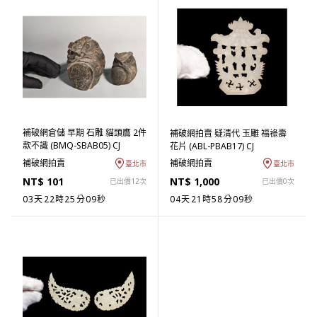
補破網倉儲 早期 石雕 貓頭鷹 2件
補破網拍賣 疑清代 玉雕 福祿壽
款不識 (BMQ-SBAB05) CJ
花片 (ABL-PBAB17) CJ
補破網拍賣
補破網拍賣
臺北市
臺北市
NT$ 101
NT$ 1,000
已出價12次
已出價0次
03天22時25分09秒
04天21時58分09秒