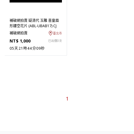
補破網拍賣 疑清代 玉雕 喜童眉
形鏤空花片 (ABL-UBAB17) CJ
補破網拍賣
臺北市
NT$ 1,000
已出價0次
05天21時44分09秒
1